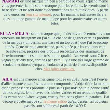
NAMAKI
est une marque un peu à part que je voulais quand même
vous présenter ici, c’est une marque pour les enfants, les vernis sont à
base d’eau et ne sont donc évidemment pas du tout toxiques. A partir
de 6 euros sur
leur site internet
, pour les mamans intéressées ils y a
aussi tout une gamme de maquillage pour les anniversaires et autres
fêtes;
ELLA + MILLA
est une marque que j’ai découvert récemment via un
concours sur instagram ou j’ai eu la chance de gagner certains produits
de la marque ( un vernis, une base et un top coat ) que j’ai beaucoup
aimés. Cette marque américaine, passionnée par les couleurs et la
beauté-saine, propose des produits respectueux des animaux, de
l’environnement et sont de très bonne qualité. Les vernis sont 7-free,
vegan et cruelty free, certifiés par Peta. Il y a une très large gamme de
couleurs vraiment sympa et tendance à partir de 7 euros, disponible
chez
Mes jolies cuticules.
AILA
est une marque américaine fondée en 2013, Aila c’est l’envie
d’allier beauté et santé sans aucun compromis. L’objectif de la marque
est de proposer des produits le plus sains possible pour la bonne santé
de nos ongles, le tout avec des teintes variées et un rendu de qualité.
Les vernis sont 8-free, vegan, cruelty free, sans gluten ni paraben. J’ai
découvert cette maque sur
le même eshop
qu’au dessus, les couleurs
pastels sont sublimes à partir de 14,99 €