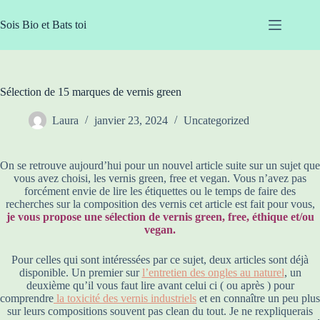
Passer
au
Sois Bio et Bats toi
contenu
Sélection de 15 marques de vernis green
Laura
janvier 23, 2024
Uncategorized
On se retrouve aujourd’hui pour un nouvel article suite sur un sujet que
vous avez choisi, les vernis green, free et vegan. Vous n’avez pas
forcément envie de lire les étiquettes ou le temps de faire des
recherches sur la composition des vernis cet article est fait pour vous,
je vous propose une sélection de vernis green, free, éthique et/ou
vegan.
Pour celles qui sont intéressées par ce sujet, deux articles sont déjà
disponible. Un premier sur
l’entretien des
ongles au naturel
, un
deuxième qu’il vous faut lire avant celui ci ( ou après ) pour
comprendre
la toxicité des vernis industriels
et en connaître un peu plus
sur leurs compositions souvent pas clean du tout. Je ne rexpliquerais