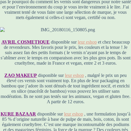
pas le pourquoi du comment les vernis sont dangereux pour notre santé
et pour l’environnement du coup je vous invite vraiment à le lire. J’ai
vraiment tenté de vous faire une large sélection de marque, je vous
mets également si celles-ci sont vegan, certifié ou non.
AVRIL COSMETIQUE
disponible sur
leur eshop
et chez beaucoup
de revendeurs. Mes favoris pour le prix, les couleurs et la tenue ! Je
suis assez fan des petits formats ( le vernis n’ayant pas le temps de
s’abîmer avec le temps en comparaison avec les plus gros pots. Ils sont
crueltyfree, made in France et vegan, entre 2 et 3 euros.
ZAO MAKEUP
disponible sur
leur eshop
, malgré le prix un peu
élevé ces vernis sont vraiment top. En plus de leur packaging en
bambou que j’adore ils sont dénués de tout ingrédient nocif, et enrichi
en silice (macérât de bambou) vous pouvez les utiliser sans
modération. Ils ne sont pas testés sur les animaux, vegan et gluten free.
A partir de 12 euros.
KURE BAZAAR
disponible sur
leur eshop
, une formulation jusqu’à
85 % d’origine naturelle à base de pulpe de mais, bois, coton, ils sont
également crueltyfree. C’est une marque incontournable des podiums
et des magazines féminins, la force de la marque ? Des couleurs très