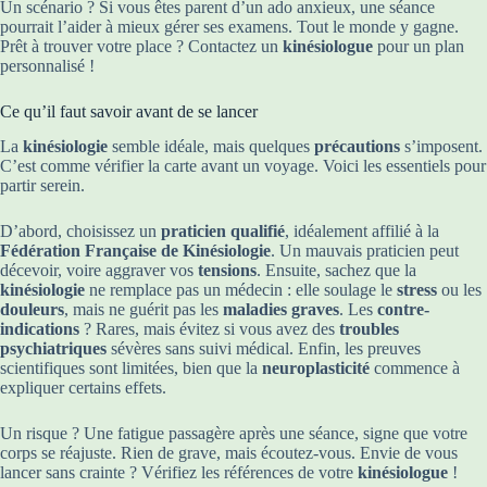
Un scénario ? Si vous êtes parent d’un ado anxieux, une séance
pourrait l’aider à mieux gérer ses examens. Tout le monde y gagne.
Prêt à trouver votre place ? Contactez un
kinésiologue
pour un plan
personnalisé !
Ce qu’il faut savoir avant de se lancer
La
kinésiologie
semble idéale, mais quelques
précautions
s’imposent.
C’est comme vérifier la carte avant un voyage. Voici les essentiels pour
partir serein.
D’abord, choisissez un
praticien qualifié
, idéalement affilié à la
Fédération Française de Kinésiologie
. Un mauvais praticien peut
décevoir, voire aggraver vos
tensions
. Ensuite, sachez que la
kinésiologie
ne remplace pas un médecin : elle soulage le
stress
ou les
douleurs
, mais ne guérit pas les
maladies graves
. Les
contre-
indications
? Rares, mais évitez si vous avez des
troubles
psychiatriques
sévères sans suivi médical. Enfin, les preuves
scientifiques sont limitées, bien que la
neuroplasticité
commence à
expliquer certains effets.
Un risque ? Une fatigue passagère après une séance, signe que votre
corps se réajuste. Rien de grave, mais écoutez-vous. Envie de vous
lancer sans crainte ? Vérifiez les références de votre
kinésiologue
!