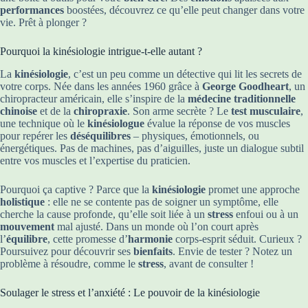
performances
boostées, découvrez ce qu’elle peut changer dans votre
vie. Prêt à plonger ?
Pourquoi la kinésiologie intrigue-t-elle autant ?
La
kinésiologie
, c’est un peu comme un détective qui lit les secrets de
votre corps. Née dans les années 1960 grâce à
George Goodheart
, un
chiropracteur américain, elle s’inspire de la
médecine traditionnelle
chinoise
et de la
chiropraxie
. Son arme secrète ? Le
test musculaire
,
une technique où le
kinésiologue
évalue la réponse de vos muscles
pour repérer les
déséquilibres
– physiques, émotionnels, ou
énergétiques. Pas de machines, pas d’aiguilles, juste un dialogue subtil
entre vos muscles et l’expertise du praticien.
Pourquoi ça captive ? Parce que la
kinésiologie
promet une approche
holistique
: elle ne se contente pas de soigner un symptôme, elle
cherche la cause profonde, qu’elle soit liée à un
stress
enfoui ou à un
mouvement
mal ajusté. Dans un monde où l’on court après
l’
équilibre
, cette promesse d’
harmonie
corps-esprit séduit. Curieux ?
Poursuivez pour découvrir ses
bienfaits
. Envie de tester ? Notez un
problème à résoudre, comme le
stress
, avant de consulter !
Soulager le stress et l’anxiété : Le pouvoir de la kinésiologie