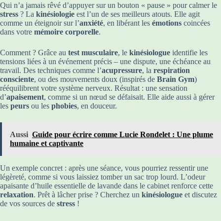
Qui n’a jamais rêvé d’appuyer sur un bouton « pause » pour calmer le
stress
? La
kinésiologie
est l’un de ses meilleurs atouts. Elle agit
comme un éteignoir sur l’
anxiété
, en libérant les
émotions
coincées
dans votre
mémoire corporelle
.
Comment ? Grâce au
test musculaire
, le
kinésiologue
identifie les
tensions liées à un événement précis – une dispute, une échéance au
travail. Des techniques comme l’
acupressure
, la
respiration
consciente
, ou des mouvements doux (inspirés de
Brain Gym
)
rééquilibrent votre système nerveux. Résultat : une sensation
d’
apaisement
, comme si un nœud se défaisait. Elle aide aussi à gérer
les
peurs
ou les
phobies
, en douceur.
Aussi
Guide pour écrire comme Lucie Rondelet : Une plume
humaine et captivante
Un exemple concret : après une séance, vous pourriez ressentir une
légèreté, comme si vous laissiez tomber un sac trop lourd. L’odeur
apaisante d’huile essentielle de lavande dans le cabinet renforce cette
relaxation
. Prêt à lâcher prise ? Cherchez un
kinésiologue
et discutez
de vos sources de
stress
!