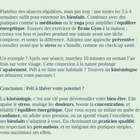
Planifiez des séances régulières, mais pas trop : une toutes les 3 à 4
semaines suffit pour entretenir les
bienfaits
. Combinez avec des
pratiques comme la
méditation
ou le
yoga
pour amplifier l’
équilibre
énergétique
. Essayez des exercices de
Brain Gym
à la maison :
croisez vos bras et jambes pendant une minute avant une tâche
complexe, et sentez la différence. Adoptez une approche
préventive
:
consultez avant que le
stress
ne s’installe, comme un check-up santé.
Un exemple ? Après une séance, marchez 10 minutes en sentant l’air
frais sur votre visage. Cette connexion à la nature prolonge
l’
apaisement
. Prêt à en faire une habitude ? Trouvez un
kinésiologue
et démarrez votre parcours !
Conclusion : Prêt à libérer votre potentiel ?
La
kinésiologie
, c’est une clé pour déverrouiller votre
bien-être
. Elle
apaise le
stress
, soulage les
douleurs
, booste la
concentration
, et
rétablit l’
équilibre énergétique
. Que vous soyez un enfant en quête de
confiance
, un adulte sous pression, ou un sportif visant l’excellence,
ses
bienfaits
s’adaptent à vous. En choisissant un
praticien qualifié
,
en respectant les
précautions
, et en intégrant des pratiques simples,
vous maximisez ses effets.