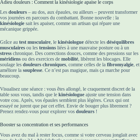
Adieu douleurs : Comment la kinésiologie apaise le corps
Les
douleurs
– au dos, aux épaules, ou ailleurs – peuvent transformer
vos journées en parcours du combattant. Bonne nouvelle : la
kinésiologie
sait les apaiser, comme un artisan qui répare une
mécanique grippée.
Grâce au
test musculaire
, le
kinésiologue
détecte les
déséquilibres
musculaires
ou les
tensions
liées à une mauvaise posture ou à un
stress
chronique. Des corrections douces, comme des pressions sur les
méridiens
ou des exercices de
mobilité
, libèrent les blocages. Elle
soulage les
douleurs chroniques
, comme celles de la
fibromyalgie
, et
améliore la
souplesse
. Ce n’est pas magique, mais ça marche pour
beaucoup.
Visualisez une séance : vous êtes allongé, le craquement discret de la
table sous vous, tandis que le
kinésiologue
ajuste une tension dans
votre cou. Après, vos épaules semblent plus légères. Ceux qui ont
essayé ne jurent que par cet effet. Envie de bouger plus librement ?
Prenez rendez-vous pour explorer vos
douleurs
!
Booster sa concentration et ses performances
Vous avez du mal à rester focus, comme si votre cerveau jonglait avec