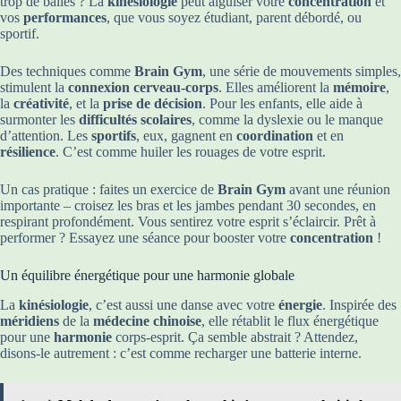
trop de balles ? La
kinésiologie
peut aiguiser votre
concentration
et
vos
performances
, que vous soyez étudiant, parent débordé, ou
sportif.
Des techniques comme
Brain Gym
, une série de mouvements simples,
stimulent la
connexion cerveau-corps
. Elles améliorent la
mémoire
,
la
créativité
, et la
prise de décision
. Pour les enfants, elle aide à
surmonter les
difficultés scolaires
, comme la dyslexie ou le manque
d’attention. Les
sportifs
, eux, gagnent en
coordination
et en
résilience
. C’est comme huiler les rouages de votre esprit.
Un cas pratique : faites un exercice de
Brain Gym
avant une réunion
importante – croisez les bras et les jambes pendant 30 secondes, en
respirant profondément. Vous sentirez votre esprit s’éclaircir. Prêt à
performer ? Essayez une séance pour booster votre
concentration
!
Un équilibre énergétique pour une harmonie globale
La
kinésiologie
, c’est aussi une danse avec votre
énergie
. Inspirée des
méridiens
de la
médecine chinoise
, elle rétablit le flux énergétique
pour une
harmonie
corps-esprit. Ça semble abstrait ? Attendez,
disons-le autrement : c’est comme recharger une batterie interne.