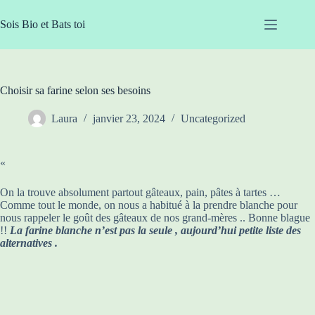
Passer
au
Sois Bio et Bats toi
contenu
Choisir sa farine selon ses besoins
Laura
janvier 23, 2024
Uncategorized
«
On la trouve absolument partout gâteaux, pain, pâtes à tartes …
Comme tout le monde, on nous a habitué à la prendre blanche pour
nous rappeler le goût des gâteaux de nos grand-mères .. Bonne blague
!!
La farine blanche n’est pas la seule , aujourd’hui petite liste des
alternatives .