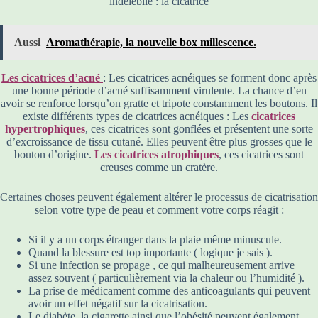
indélébile : la cicatrice
Aussi
Aromathérapie, la nouvelle box millescence.
Les cicatrices d’acné
: Les cicatrices acnéiques se forment donc après
une bonne période d’acné suffisamment virulente. La chance d’en
avoir se renforce lorsqu’on gratte et tripote constamment les boutons. Il
existe différents types de cicatrices acnéiques : Les
cicatrices
hypertrophiques
, ces cicatrices sont gonflées et présentent une sorte
d’excroissance de tissu cutané. Elles peuvent être plus grosses que le
bouton d’origine.
Les cicatrices atrophiques
, ces cicatrices sont
creuses comme un cratère.
Certaines choses peuvent également altérer le processus de cicatrisation
selon votre type de peau et comment votre corps réagit :
Si il y a un corps étranger dans la plaie même minuscule.
Quand la blessure est top importante ( logique je sais ).
Si une infection se propage , ce qui malheureusement arrive
assez souvent ( particulièrement via la chaleur ou l’humidité ).
La prise de médicament comme des anticoagulants qui peuvent
avoir un effet négatif sur la cicatrisation.
Le diabète, la cigarette ainsi que l’obésité peuvent également