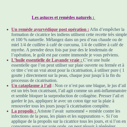
Les astuces et remèdes naturels :
Un remède ayurvédique post opération :
Afin d’empêcher la
formation de cicatrice les indiens utilisent cette recette très simple
et 100 % naturelle. Mélangez dans un peu d’eau chaude ou de
miel 1/4 de cuillère à café de curcuma, 1/4 de cuillère à café de
myrrhe. A prendre deux fois par jour des le lendemain de
l’opération, le goût est par contre immonde je vous préviens.
L’huile essentielle de Lavande vraie :
C’est une huile
essentielle que l’on peut utiliser sur plaie ouverte ou fermée et à
ce titre c’est un vrai atout pour la cicatrisation, à utiliser pure ( 1
goutte ) directement sur la peau, chaque jour jusqu’à la fin du
processus de cicatrisation.
Un cataplasme à l’ail
: Non ce n’est pas une blague, le jus d’ail
est un très bon cicatrisant, l’ail agit comme un anti-inflammatoire
et semble bloquer la surproduction de collagène. Presser l’ail et
garder le jus, appliquez le avec un coton tige sur la plaie à
renouveler tous les jours jusqu’à cicatrisation complète.
La propolis :
Aristote l’avait surnommé « remède contre les
infections de la peau, les plaies et les suppurations ». Si l’on
applique de la propolis sur la cicatrice tous les jours, et si l’on en
consomme aussi par voie orale, on peut réussir à régénérer