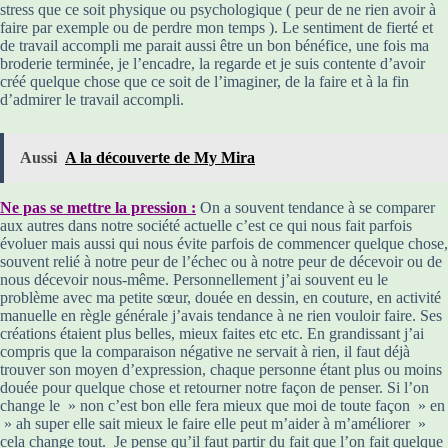
stress que ce soit physique ou psychologique ( peur de ne rien avoir à
faire par exemple ou de perdre mon temps ). Le sentiment de fierté et
de travail accompli me parait aussi être un bon bénéfice, une fois ma
broderie terminée, je l’encadre, la regarde et je suis contente d’avoir
créé quelque chose que ce soit de l’imaginer, de la faire et à la fin
d’admirer le travail accompli.
Aussi
A la découverte de My Mira
Ne pas se mettre la pression :
On a souvent tendance à se comparer
aux autres dans notre société actuelle c’est ce qui nous fait parfois
évoluer mais aussi qui nous évite parfois de commencer quelque chose,
souvent relié à notre peur de l’échec ou à notre peur de décevoir ou de
nous décevoir nous-même. Personnellement j’ai souvent eu le
problème avec ma petite sœur, douée en dessin, en couture, en activité
manuelle en règle générale j’avais tendance à ne rien vouloir faire. Ses
créations étaient plus belles, mieux faites etc etc. En grandissant j’ai
compris que la comparaison négative ne servait à rien, il faut déjà
trouver son moyen d’expression, chaque personne étant plus ou moins
douée pour quelque chose et retourner notre façon de penser. Si l’on
change le » non c’est bon elle fera mieux que moi de toute façon » en
» ah super elle sait mieux le faire elle peut m’aider à m’améliorer »
cela change tout. Je pense qu’il faut partir du fait que l’on fait quelque