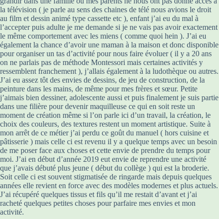
grandir dans une famille ou mes parents ne nous ont pas donné accès à
la télévision ( je parle au sens des chaines de télé nous avions le droit
au film et dessin animé type cassette etc ), enfant j’ai eu du mal à
l’accepter puis adulte je me demande si je ne vais pas avoir exactement
le même comportement avec les miens ( comme quoi hein ). J’ai eu
également la chance d’avoir une maman à la maison et donc disponible
pour organiser un tas d’activité pour nous faire évoluer ( il y a 20 ans
on ne parlais pas de méthode Montessori mais certaines activités y
ressemblent franchement ), j’allais également à la ludothèque ou autres.
J’ai eu assez tôt des envies de dessins, de jeu de construction, de la
peinture dans les mains, de même pour mes frères et sœur. Petite
j’aimais bien dessiner, adolescente aussi et puis finalement je suis partie
dans une filière pour devenir maquilleuse ce qui en soit reste un
moment de création même si l’on parle ici d’un travail, la création, le
choix des couleurs, des textures restent un moment artistique. Suite à
mon arrêt de ce métier j’ai perdu ce goût du manuel ( hors cuisine et
pâtisserie ) mais celle ci est revenu il y a quelque temps avec un besoin
de me poser face aux choses et cette envie de prendre du temps pour
moi. J’ai en début d’année 2019 eut envie de reprendre une activité
que j’avais débuté plus jeune ( début du collège ) qui est la broderie.
Soit celle ci est souvent stigmatisée de ringarde mais depuis quelques
années elle revient en force avec des modèles modernes et plus actuels.
J’ai récupéré quelques tissus et fils qu’il me restait d’avant et j’ai
racheté quelques petites choses pour parfaire mes envies et mon
activité.