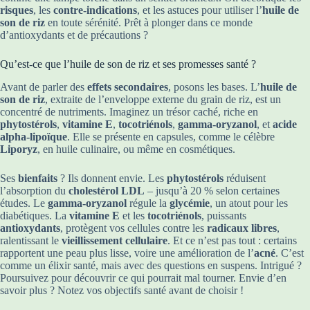
risques
, les
contre-indications
, et les astuces pour utiliser l’
huile de
son de riz
en toute sérénité. Prêt à plonger dans ce monde
d’antioxydants et de précautions ?
Qu’est-ce que l’huile de son de riz et ses promesses santé ?
Avant de parler des
effets secondaires
, posons les bases. L’
huile de
son de riz
, extraite de l’enveloppe externe du grain de riz, est un
concentré de nutriments. Imaginez un trésor caché, riche en
phytostérols
,
vitamine E
,
tocotriénols
,
gamma-oryzanol
, et
acide
alpha-lipoïque
. Elle se présente en capsules, comme le célèbre
Liporyz
, en huile culinaire, ou même en cosmétiques.
Ses
bienfaits
? Ils donnent envie. Les
phytostérols
réduisent
l’absorption du
cholestérol LDL
– jusqu’à 20 % selon certaines
études. Le
gamma-oryzanol
régule la
glycémie
, un atout pour les
diabétiques. La
vitamine E
et les
tocotriénols
, puissants
antioxydants
, protègent vos cellules contre les
radicaux libres
,
ralentissant le
vieillissement cellulaire
. Et ce n’est pas tout : certains
rapportent une peau plus lisse, voire une amélioration de l’
acné
. C’est
comme un élixir santé, mais avec des questions en suspens. Intrigué ?
Poursuivez pour découvrir ce qui pourrait mal tourner. Envie d’en
savoir plus ? Notez vos objectifs santé avant de choisir !