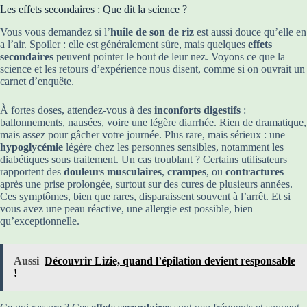
Les effets secondaires : Que dit la science ?
Vous vous demandez si l’
huile de son de riz
est aussi douce qu’elle en
a l’air. Spoiler : elle est généralement sûre, mais quelques
effets
secondaires
peuvent pointer le bout de leur nez. Voyons ce que la
science et les retours d’expérience nous disent, comme si on ouvrait un
carnet d’enquête.
À fortes doses, attendez-vous à des
inconforts digestifs
:
ballonnements, nausées, voire une légère diarrhée. Rien de dramatique,
mais assez pour gâcher votre journée. Plus rare, mais sérieux : une
hypoglycémie
légère chez les personnes sensibles, notamment les
diabétiques sous traitement. Un cas troublant ? Certains utilisateurs
rapportent des
douleurs musculaires
,
crampes
, ou
contractures
après une prise prolongée, surtout sur des cures de plusieurs années.
Ces symptômes, bien que rares, disparaissent souvent à l’arrêt. Et si
vous avez une peau réactive, une allergie est possible, bien
qu’exceptionnelle.
Aussi
Découvrir Lizie, quand l’épilation devient responsable
!