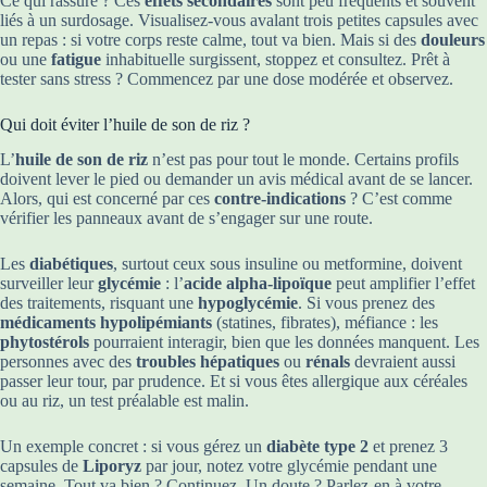
Ce qui rassure ? Ces
effets secondaires
sont peu fréquents et souvent
liés à un surdosage. Visualisez-vous avalant trois petites capsules avec
un repas : si votre corps reste calme, tout va bien. Mais si des
douleurs
ou une
fatigue
inhabituelle surgissent, stoppez et consultez. Prêt à
tester sans stress ? Commencez par une dose modérée et observez.
Qui doit éviter l’huile de son de riz ?
L’
huile de son de riz
n’est pas pour tout le monde. Certains profils
doivent lever le pied ou demander un avis médical avant de se lancer.
Alors, qui est concerné par ces
contre-indications
? C’est comme
vérifier les panneaux avant de s’engager sur une route.
Les
diabétiques
, surtout ceux sous insuline ou metformine, doivent
surveiller leur
glycémie
: l’
acide alpha-lipoïque
peut amplifier l’effet
des traitements, risquant une
hypoglycémie
. Si vous prenez des
médicaments hypolipémiants
(statines, fibrates), méfiance : les
phytostérols
pourraient interagir, bien que les données manquent. Les
personnes avec des
troubles hépatiques
ou
rénals
devraient aussi
passer leur tour, par prudence. Et si vous êtes allergique aux céréales
ou au riz, un test préalable est malin.
Un exemple concret : si vous gérez un
diabète type 2
et prenez 3
capsules de
Liporyz
par jour, notez votre glycémie pendant une
semaine. Tout va bien ? Continuez. Un doute ? Parlez-en à votre