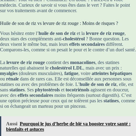
médecin. Curieux de savoir si vous êtes dans le vert ? Faites le point
sur vos traitements avant de commencer.
Huile de son de riz vs levure de riz rouge : Moins de risques ?
Vous hésitez entre l’
huile de son de riz
et la
levure de riz rouge
,
deux stars des compléments anti-
cholestérol
? Bonne question. Les
deux visent le même but, mais leurs
effets secondaires
diffèrent.
Comparons-les, comme si on pesait le pour et le contre d’un duel santé.
La
levure de riz rouge
contient des
monacolines
, des statines
naturelles qui abaissent le
cholestérol LDL
, mais avec un prix :
myalgies
(douleurs musculaires),
fatigue
, voire
atteintes hépatiques
ou
rénale
dans de rares cas. Elle est déconseillée aux personnes sous
statines ou avec des problèmes de foie. L’
huile de son de riz
, elle, est
sans
statines
. Ses
phytostérols
et
tocotriénols
agissent en douceur,
avec des
effets secondaires
moins fréquents (surtout digestifs). C’est
une option précieuse pour ceux qui ne tolèrent pas les
statines
, comme
si on échangeait un marteau pour un pinceau.
Aussi
Pourquoi le jus d’herbe de blé va booster votre santé :
bienfaits et astuces