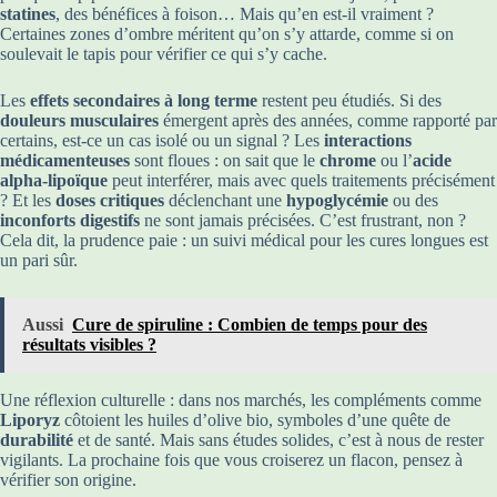
statines
, des bénéfices à foison… Mais qu’en est-il vraiment ?
Certaines zones d’ombre méritent qu’on s’y attarde, comme si on
soulevait le tapis pour vérifier ce qui s’y cache.
Les
effets secondaires à long terme
restent peu étudiés. Si des
douleurs musculaires
émergent après des années, comme rapporté par
certains, est-ce un cas isolé ou un signal ? Les
interactions
médicamenteuses
sont floues : on sait que le
chrome
ou l’
acide
alpha-lipoïque
peut interférer, mais avec quels traitements précisément
? Et les
doses critiques
déclenchant une
hypoglycémie
ou des
inconforts digestifs
ne sont jamais précisées. C’est frustrant, non ?
Cela dit, la prudence paie : un suivi médical pour les cures longues est
un pari sûr.
Aussi
Cure de spiruline : Combien de temps pour des
résultats visibles ?
Une réflexion culturelle : dans nos marchés, les compléments comme
Liporyz
côtoient les huiles d’olive bio, symboles d’une quête de
durabilité
et de santé. Mais sans études solides, c’est à nous de rester
vigilants. La prochaine fois que vous croiserez un flacon, pensez à
vérifier son origine.