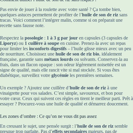
Pas envie de jouer à la roulette avec votre santé ? Ça tombe bien,
quelques astuces permettent de profiter de l’
huile de son de riz
sans
tracas. Voici comment l’intégrer malin, comme si on préparait une
recette sans fausse note.
Respectez la
posologie
:
1 à 3 g par jour
en capsules (3 capsules de
Liporyz
) ou
1 cuillère à soupe
en cuisine. Prenez-la avec un repas
pour limiter les
inconforts digestifs
– l’huile glisse mieux avec un peu
de nourriture. Choisissez une
huile de son de riz bio
, idéalement
française, garantie sans
métaux lourds
ou solvants. Conservez-la au
frais, dans un flacon opaque : son odeur légèrement noisettée est un
signe de qualité, mais elle rancit vite si mal stockée. Si vous êtes
diabétique, surveillez votre
glycémie
les premières semaines.
Un exemple ? Ajoutez une cuillère d’
huile de son de riz
à une
vinaigrette pour vos salades. C’est simple, savoureux, et bon pour
votre cœur. Ceux qui suivent ces règles en tirent le meilleur parti. Prêt à
essayer ? Procurez-vous une huile de qualité et démarrez doucement.
Les zones d’ombre : Ce qu’on ne vous dit pas assez
En creusant le sujet, une pensée surgit : l’
huile de son de riz
semble
presque trop parfaite. Pas d’
effets secondaires
majeurs, pas de