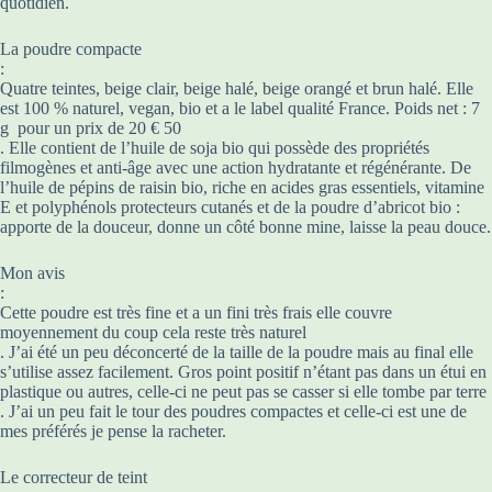
quotidien.
La poudre compacte
:
Quatre teintes, beige clair, beige halé, beige orangé et brun halé. Elle
est 100 % naturel, vegan, bio et a le label qualité France. Poids net : 7
g pour un prix de 20 € 50
. Elle contient de l’huile de soja bio qui possède des propriétés
filmogènes et anti-âge avec une action hydratante et régénérante. De
l’huile de pépins de raisin bio, riche en acides gras essentiels, vitamine
E et polyphénols protecteurs cutanés et de la poudre d’abricot bio :
apporte de la douceur, donne un côté bonne mine, laisse la peau douce.
Mon avis
:
Cette poudre est très fine et a un fini très frais elle couvre
moyennement du coup cela reste très naturel
. J’ai été un peu déconcerté de la taille de la poudre mais au final elle
s’utilise assez facilement. Gros point positif n’étant pas dans un étui en
plastique ou autres, celle-ci ne peut pas se casser si elle tombe par terre
. J’ai un peu fait le tour des poudres compactes et celle-ci est une de
mes préférés je pense la racheter.
Le correcteur de teint