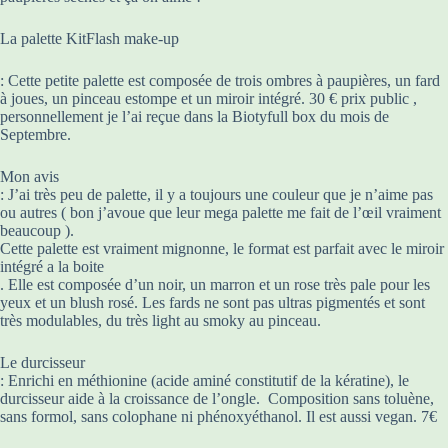
La palette KitFlash make-up
: Cette petite palette est composée de trois ombres à paupières, un fard
à joues, un pinceau estompe et un miroir intégré. 30 € prix public ,
personnellement je l’ai reçue dans la Biotyfull box du mois de
Septembre.
Mon avis
: J’ai très peu de palette, il y a toujours une couleur que je n’aime pas
ou autres ( bon j’avoue que leur mega palette me fait de l’œil vraiment
beaucoup ).
Cette palette est vraiment mignonne, le format est parfait avec le miroir
intégré a la boite
. Elle est composée d’un noir, un marron et un rose très pale pour les
yeux et un blush rosé. Les fards ne sont pas ultras pigmentés et sont
très modulables, du très light au smoky au pinceau.
Le durcisseur
: Enrichi en méthionine (acide aminé constitutif de la kératine), le
durcisseur aide à la croissance de l’ongle. Composition sans toluène,
sans formol, sans colophane ni phénoxyéthanol. Il est aussi vegan. 7€