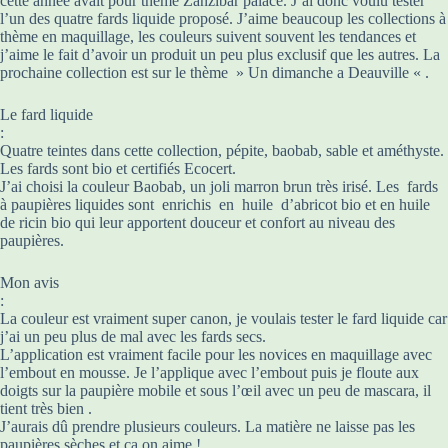
cette année avait pour thème Zanzibar palace. J’ai donc voulu tester
l’un des quatre fards liquide proposé. J’aime beaucoup les collections à
thème en maquillage, les couleurs suivent souvent les tendances et
j’aime le fait d’avoir un produit un peu plus exclusif que les autres. La
prochaine collection est sur le thème » Un dimanche a Deauville « .
Le fard liquide
:
Quatre teintes dans cette collection, pépite, baobab, sable et améthyste.
Les fards sont bio et certifiés Ecocert.
J’ai choisi la couleur Baobab, un joli marron brun très irisé. Les fards
à paupières liquides sont enrichis en huile d’abricot bio et en huile
de ricin bio qui leur apportent douceur et confort au niveau des
paupières.
Mon avis
:
La couleur est vraiment super canon, je voulais tester le fard liquide car
j’ai un peu plus de mal avec les fards secs.
L’application est vraiment facile pour les novices en maquillage avec
l’embout en mousse. Je l’applique avec l’embout puis je floute aux
doigts sur la paupière mobile et sous l’œil avec un peu de mascara, il
tient très bien .
J’aurais dû prendre plusieurs couleurs. La matière ne laisse pas les
paupières sèches et ça on aime !