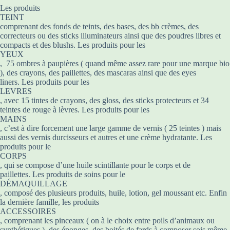
Les produits
TEINT
comprenant des fonds de teints, des bases, des bb crèmes, des
correcteurs ou des sticks illuminateurs ainsi que des poudres libres et
compacts et des blushs. Les produits pour les
YEUX
, 75 ombres à paupières ( quand même assez rare pour une marque bio
), des crayons, des paillettes, des mascaras ainsi que des eyes
liners. Les produits pour les
LEVRES
, avec 15 tintes de crayons, des gloss, des sticks protecteurs et 34
teintes de rouge à lèvres. Les produits pour les
MAINS
, c’est à dire forcement une large gamme de vernis ( 25 teintes ) mais
aussi des vernis durcisseurs et autres et une crème hydratante. Les
produits pour le
CORPS
, qui se compose d’une huile scintillante pour le corps et de
paillettes. Les produits de soins pour le
DÉMAQUILLAGE
, composé des plusieurs produits, huile, lotion, gel moussant etc. Enfin
la dernière famille, les produits
ACCESSOIRES
, comprenant les pinceaux ( on à le choix entre poils d’animaux ou
synthétiques ), des éponges, des boités de fards à composer sois même.