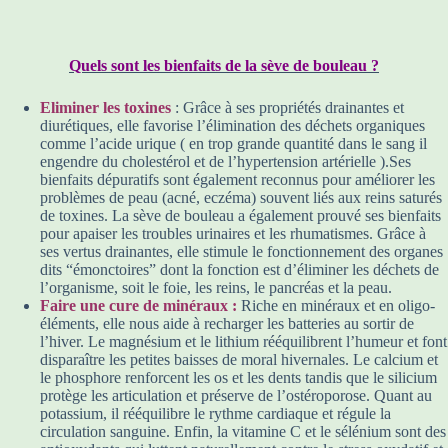
Quels sont les bienfaits de la sève de bouleau ?
Eliminer les toxines
: Grâce à ses propriétés drainantes et
diurétiques, elle favorise l’élimination des déchets organiques
comme l’acide urique ( en trop grande quantité dans le sang il
engendre du cholestérol et de l’hypertension artérielle ).Ses
bienfaits dépuratifs sont également reconnus pour améliorer les
problèmes de peau (acné, eczéma) souvent liés aux reins saturés
de toxines. La sève de bouleau a également prouvé ses bienfaits
pour apaiser les troubles urinaires et les rhumatismes. Grâce à
ses vertus drainantes, elle stimule le fonctionnement des organes
dits “émonctoires” dont la fonction est d’éliminer les déchets de
l’organisme, soit le foie, les reins, le pancréas et la peau.
Faire une cure de minéraux :
Riche en minéraux et en oligo-
éléments, elle nous aide à recharger les batteries au sortir de
l’hiver. Le magnésium et le lithium rééquilibrent l’humeur et font
disparaître les petites baisses de moral hivernales. Le calcium et
le phosphore renforcent les os et les dents tandis que le silicium
protège les articulation et préserve de l’ostéroporose. Quant au
potassium, il rééquilibre le rythme cardiaque et régule la
circulation sanguine. Enfin, la vitamine C et le sélénium sont des