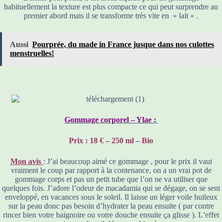
habituellement la texture est plus compacte ce qui peut surprendre au
premier abord mais il se transforme très vite en » lait « .
Aussi
Pourprée, du made in France jusque dans nos culottes
menstruelles!
Gommage corporel – Ylae :
Prix : 18 € – 250 ml – Bio
Mon avis
: J’ai beaucoup aimé ce gommage , pour le prix il vaut
vraiment le coup par rapport à la contenance, on a un vrai pot de
gommage corps et pas un petit tube que l’on ne va utiliser que
quelques fois. J’adore l’odeur de macadamia qui se dégage, on se sent
enveloppé, en vacances sous le soleil. Il laisse un léger voile huileux
sur la peau donc pas besoin d’hydrater la peau ensuite ( par contre
rincer bien votre baignoire ou votre douche ensuite ça glisse ). L’effet