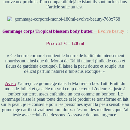
nouveaux produits d’un comparatif déjà existant ils sont inclus dans
l’article suite au test.
Gommage corps Tropical blossom body butter –
Evolve beauty
:
Prix : 21 € – 120 ml
» Ce beurre corporel contient le beurre de karité bio intensément
nourrissant, ainsi que du Monoï de Tahiti naturel (huile de coco et
fleurs de gardénia exotique). Il laisse la peau douce et souple. Au
délicat parfum naturel d’hibiscus exotique. «
Avis :
J’ai reçu ce gommage dans la Ma french box Tutti Frutti du
mois de Juillet et ça a été un vrai coup de cœur. L’odeur est juste à
tomber par terre, assez enfantine un peu comme un bonbon. Le
gommage laisse la peau toute douce et le produit se transforme en lait
sur la peau, je le conseille pour les personnes ayant la peau sensible au
gommage car il est vraiment tout doux. c’est un des meilleurs que j’ai
testé avec celui d’en dessous. A essayer de toute urgence.