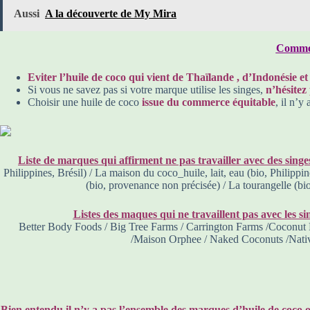
Aussi
A la découverte de My Mira
Comment
Eviter l’huile de coco qui vient de Thaïlande , d’Indonésie et
Si vous ne savez pas si votre marque utilise les singes,
n’hésitez
Choisir une huile de coco
issue du commerce équitable
, il n’y
Liste de marques qui affirment ne pas travailler avec des singes
Philippines, Brésil) / La maison du coco_huile, lait, eau (bio, Philip
(bio, provenance non précisée) / La tourangelle (b
Listes des maques qui ne travaillent pas avec les s
Better Body Foods / Big Tree Farms / Carrington Farms /Coconut Bl
/Maison Orphee / Naked Coconuts /Native
Bien entendu il n’y a pas l’ensemble des marques d’huile de coco ou 