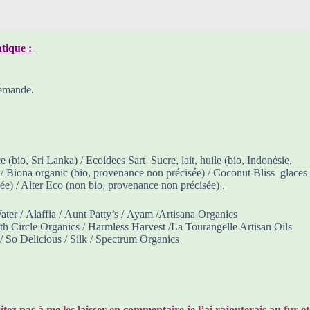
atique :
demande.
bio, Sri Lanka) / Ecoidees Sart_Sucre, lait, huile (bio, Indonésie,
) / Biona organic (bio, provenance non précisée) / Coconut Bliss glaces
e) / Alter Eco (non bio, provenance non précisée) .
er / Alaffia / Aunt Patty’s / Ayam /Artisana Organics
th Circle Organics / Harmless Harvest /La Tourangelle Artisan Oils
 So Delicious / Silk / Spectrum Organics
tez pas à me les laisser en commentaire je l’ai rajouterais au fur et