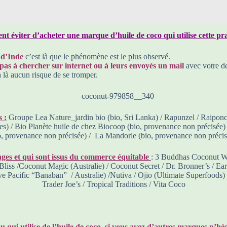
 éviter d’acheter une marque d’huile de coco qui utilise cette pr
 d’Inde
c’est là que le phénomène est le plus observé.
 pas à chercher sur internet ou à leurs envoyés un mail
avec votre 
 a là aucun risque de se tromper.
 :
Groupe Lea Nature_jardin bio (bio, Sri Lanka) / Rapunzel / Raiponce (
pines) / Bio Planète huile de chez Biocoop (bio, provenance non précisée
io, provenance non précisée) / La Mandorle (bio, provenance non précisé
inges et qui sont issus du commerce équitable
: 3 Buddhas Coconut Wat
iss /Coconut Magic (Australie) / Coconut Secret / Dr. Bronner’s / Ear
 Pacific “Banaban” / Australie) /Nutiva / Ojio (Ultimate Superfoods) /
Trader Joe’s / Tropical Traditions / Vita Coco
qui utilise de l’huile de coco, si vous avez d’autres marques n’hési