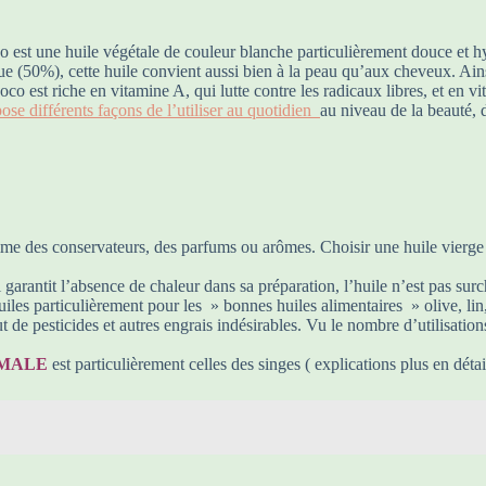
co est une huile végétale de couleur blanche particulièrement douce et hy
que (50%), cette huile convient aussi bien à la peau qu’aux cheveux. Ainsi
coco est riche en vitamine A, qui lutte contre les radicaux libres, et en
ose différents façons de l’utiliser au quotidien
au niveau de la beauté, 
omme des conservateurs, des parfums ou arômes. Choisir une huile vierg
i garantit l’absence de chaleur dans sa préparation, l’huile n’est pas surc
huiles particulièrement pour les » bonnes huiles alimentaires » olive, lin,
 de pesticides et autres engrais indésirables. Vu le nombre d’utilisation
IMALE
est particulièrement celles des singes ( explications plus en détai