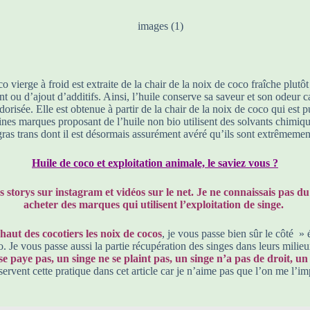
o vierge à froid est extraite de la chair de la noix de coco fraîche plu
 ou d’ajout d’additifs. Ainsi, l’huile conserve sa saveur et son odeur car
dorisée. Elle est obtenue à partir de la chair de la noix de coco qui est 
ines marques proposant de l’huile non bio utilisent des solvants chimiqu
gras trans dont il est désormais assurément avéré qu’ils sont extrêmement
Huile de coco et exploitation animale, le saviez vous ?
ses storys sur instagram et vidéos sur le net. Je ne connaissais pas 
acheter des marques qui utilisent l’exploitation de singe.
haut des cocotiers les noix de cocos
, je vous passe bien sûr le côté »
 Je vous passe aussi la partie récupération des singes dans leurs milieux
ne se paye pas, un singe ne se plaint pas, un singe n’a pas de droit
bservent cette pratique dans cet article car je n’aime pas que l’on me l’