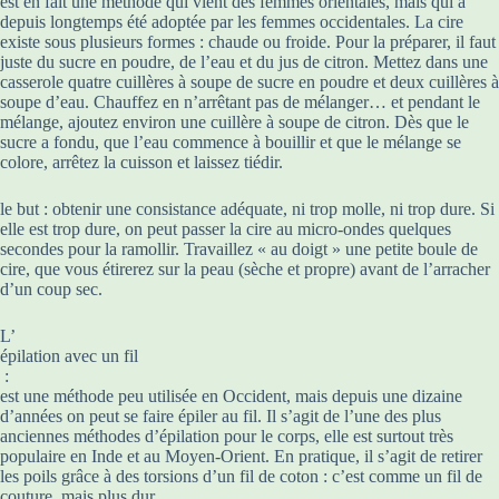
est en fait une méthode qui vient des femmes orientales, mais qui a
depuis longtemps été adoptée par les femmes occidentales. La cire
existe sous plusieurs formes : chaude ou froide. Pour la préparer, il faut
juste du sucre en poudre, de l’eau et du jus de citron. Mettez dans une
casserole quatre cuillères à soupe de sucre en poudre et deux cuillères à
soupe d’eau. Chauffez en n’arrêtant pas de mélanger… et pendant le
mélange, ajoutez environ une cuillère à soupe de citron. Dès que le
sucre a fondu, que l’eau commence à bouillir et que le mélange se
colore, arrêtez la cuisson et laissez tiédir.
le but : obtenir une consistance adéquate, ni trop molle, ni trop dure. Si
elle est trop dure, on peut passer la cire au micro-ondes quelques
secondes pour la ramollir. Travaillez « au doigt » une petite boule de
cire, que vous étirerez sur la peau (sèche et propre) avant de l’arracher
d’un coup sec.
L’
épilation avec un fil
:
est une méthode peu utilisée en Occident, mais depuis une dizaine
d’années on peut se faire épiler au fil. Il s’agit de l’une des plus
anciennes méthodes d’épilation pour le corps, elle est surtout très
populaire en Inde et au Moyen-Orient. En pratique, il s’agit de retirer
les poils grâce à des torsions d’un fil de coton : c’est comme un fil de
couture, mais plus dur.