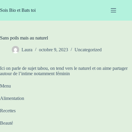
Passer
au
Sois Bio et Bats toi
contenu
Sans poils mais au naturel
Laura
octobre 9, 2023
Uncategorized
Ici on parle de sujet tabou, on tend vers le naturel et on aime partager
autour de l’intime notamment féminin
Menu
Alimentation
Recettes
Beauté