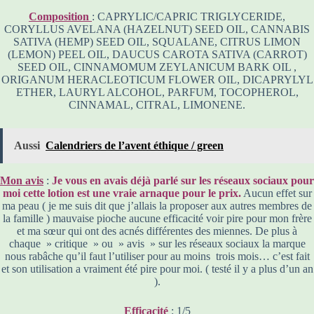
Composition
: CAPRYLIC/CAPRIC TRIGLYCERIDE,
CORYLLUS AVELANA (HAZELNUT) SEED OIL, CANNABIS
SATIVA (HEMP) SEED OIL, SQUALANE, CITRUS LIMON
(LEMON) PEEL OIL, DAUCUS CAROTA SATIVA (CARROT)
SEED OIL, CINNAMOMUM ZEYLANICUM BARK OIL ,
ORIGANUM HERACLEOTICUM FLOWER OIL, DICAPRYLYL
ETHER, LAURYL ALCOHOL, PARFUM, TOCOPHEROL,
CINNAMAL, CITRAL, LIMONENE.
Aussi
Calendriers de l’avent éthique / green
Mon avis
:
Je vous en avais déjà parlé sur les réseaux sociaux pour
moi cette lotion est une vraie arnaque pour le prix.
Aucun effet sur
ma peau ( je me suis dit que j’allais la proposer aux autres membres de
la famille ) mauvaise pioche aucune efficacité voir pire pour mon frère
et ma sœur qui ont des acnés différentes des miennes. De plus à
chaque » critique » ou » avis » sur les réseaux sociaux la marque
nous rabâche qu’il faut l’utiliser pour au moins trois mois… c’est fait
et son utilisation a vraiment été pire pour moi. ( testé il y a plus d’un an
).
Efficacité
: 1/5