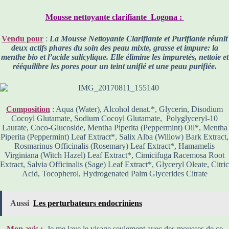
Mousse nettoyante clarifiante Logona :
Vendu pour
:
La Mousse Nettoyante Clarifiante et Purifiante réunit
deux actifs phares du soin des peau mixte, grasse et impure: la
menthe bio et l’acide salicylique. Elle élimine les impuretés, nettoie et
rééquilibre les pores pour un teint unifié et une peau purifiée.
Composition
: Aqua (Water), Alcohol denat.*, Glycerin, Disodium
Cocoyl Glutamate, Sodium Cocoyl Glutamate, Polyglyceryl-10
Laurate, Coco-Glucoside, Mentha Piperita (Peppermint) Oil*, Mentha
Piperita (Peppermint) Leaf Extract*, Salix Alba (Willow) Bark Extract,
Rosmarinus Officinalis (Rosemary) Leaf Extract*, Hamamelis
Virginiana (Witch Hazel) Leaf Extract*, Cimicifuga Racemosa Root
Extract, Salvia Officinalis (Sage) Leaf Extract*, Glyceryl Oleate, Citric
Acid, Tocopherol, Hydrogenated Palm Glycerides Citrate
Aussi
Les perturbateurs endocriniens
Mon avis :
Je me lave le visage seulement avec des mousses de ce