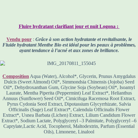
Fluire hydratant clarifiant jour et nuit Logona :
Vendu pour
:
Grâce à son action hydratante et revitalisante, le
Fluide hydratant Menthe Bio est idéal pour les peaux à problèmes,
ayant tendance à l’acné et aux zones de brillance.
Composition
Aqua (Water), Alcohol*, Glycerin, Prunus Amygdalus
Dulcis (Sweet Almond) Oil*, Simmondsia Chinensis (Jojoba) Seed
Oil*, Dehydroxanthan Gum, Glycine Soja (Soybean) Oil*, Isoamyl
Laurate, Mentha Piperita (Peppermint) Leaf Extract*, Helianthus
Annuus (Sunflower) Seed Oil*, Cimicifuga Racemosa Root Extract,
Pyrus Cydonia Seed Extract, Dipotassium Glycyrrhizate, Salvia
Officinalis (Sage) Leaf Extract*, Calendula Officinalis Flower
Extract*, Usnea Barbata (Lichen) Extract, Lilium Candidum Flower
Extract*, Sodium Lactate, Polyglyceryl –3 Palmitate, Polyglyceryl –6
Caprylate,Lactic Acid, Tocopherol, Maltodextrin, Parfum (Essential
Oils), Limonene, Linalool