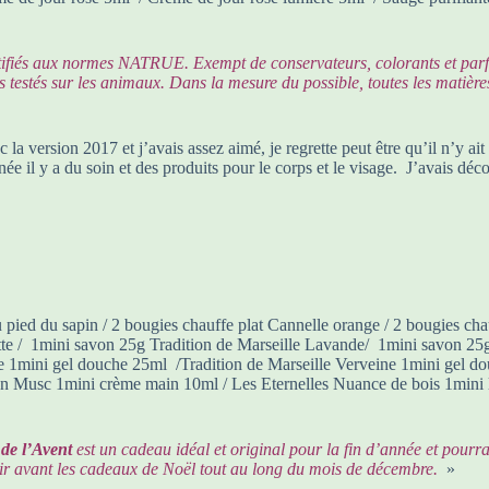
tifiés aux normes NATRUE. Exempt de conservateurs, colorants et parfum
testés sur les animaux. Dans la mesure du possible, toutes les matièr
 la version 2017 et j’avais assez aimé, je regrette peut être qu’il n’y a
 il y a du soin et des produits pour le corps et le visage. J’avais déco
pied du sapin / 2 bougies chauffe plat Cannelle orange / 2 bougies cha
tte / 1mini savon 25g Tradition de Marseille Lavande/ 1mini savon 25g
re 1mini gel douche 25ml /Tradition de Marseille Verveine 1mini gel 
on Musc 1mini crème main 10ml / Les Eternelles Nuance de bois 1mini l
de l’Avent
est un cadeau idéal et original pour la fin d’année et pourr
ffrir avant les cadeaux de Noël tout au long du mois de décembre.
»