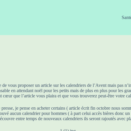
Sant
e de vous proposer un article sur les calendriers de l’Avent mais pas n’
able en attendant noël pour les petits mais de plus en plus pour les grand
ut cœur que l’article vous plaira et que vous trouverez peut-être votre ca
 presse, je pense en acheter certains ( article écrit fin octobre nous som
 trouvé aucun calendrier pour hommes ( à part celui accès bières donc un p
écouvre entre temps de nouveaux calendriers ils seront rajoutés avec plai