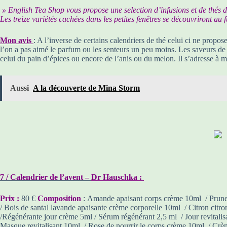
» English Tea Shop vous propose une selection d’infusions et de thés 
Les treize variétés cachées dans les petites fenêtres se découvriront a
Mon avis
: A l’inverse de certains calendriers de thé celui ci ne propo
l’on a pas aimé le parfum ou les senteurs un peu moins. Les saveurs de 
celui du pain d’épices ou encore de l’anis ou du melon. Il s’adresse à 
Aussi
A la découverte de Mina Storm
7 / Calendrier de l’avent –
Dr Hauschka :
Prix :
80 €
Composition
: Amande apaisant corps crème 10ml / Prune
/ Bois de santal lavande apaisante crème corporelle 10ml / Citron citr
/Régénérante jour crème 5ml / Sérum régénérant 2,5 ml / Jour revitali
Masque revitalisant 10ml / Rose de nourrir le corps crème 10ml / Crèm