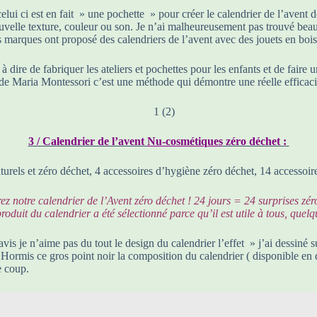
ui ci est en fait » une pochette » pour créer le calendrier de l’avent d
ouvelle texture, couleur ou son. Je n’ai malheureusement pas trouvé bea
marques ont proposé des calendriers de l’avent avec des jouets en bois à 
 à dire de fabriquer les ateliers et pochettes pour les enfants et de faire 
 de Maria Montessori c’est une méthode qui démontre une réelle efficacit
3 / Calendrier de l’avent
Nu-cosmétiques
zéro déchet :
urels et zéro déchet, 4 accessoires d’hygiène zéro déchet, 14 accessoir
vrez notre calendrier de l’Avent zéro déchet ! 24 jours = 24 surprises z
oduit du calendrier a été sélectionné parce qu’il est utile à tous, que
avis je n’aime pas du tout le design du calendrier l’effet » j’ai dessin
ormis ce gros point noir la composition du calendrier ( disponible en déta
e coup.