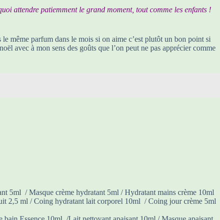
 quoi attendre patiemment le grand moment, tout comme les enfants !
is le même parfum dans le mois si on aime c’est plutôt un bon point si
 de noël avec à mon sens des goûts que l’on peut ne pas apprécier comme
sant 5ml / Masque crème hydratant 5ml / Hydratant mains crème 10ml
it 2,5 ml / Coing hydratant lait corporel 10ml / Coing jour crème 5ml
e bain Essence 10ml /Lait nettoyant apaisant 10ml / Masque apaisant