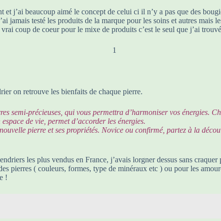
t et j’ai beaucoup aimé le concept de celui ci il n’y a pas que des boug
i jamais testé les produits de la marque pour les soins et autres mais l
 un vrai coup de coeur pour le mixe de produits c’est le seul que j’ai tr
rier on retrouve les bienfaits de chaque pierre.
pierres semi-précieuses, qui vous permettra d’harmoniser vos énergies. C
n espace de vie, permet d’accorder les énergies.
ouvelle pierre et ses propriétés. Novice ou confirmé, partez à la décou
lendriers les plus vendus en France, j’avais lorgner dessus sans craquer 
es pierres ( couleurs, formes, type de minéraux etc ) ou pour les amour
e !