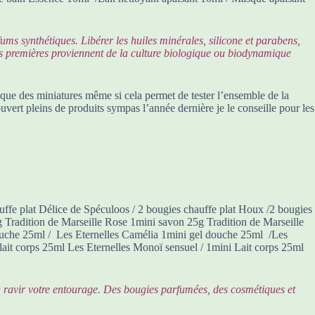
s synthétiques. Libérer les huiles minérales, silicone et parabens,
es premières proviennent de la culture biologique ou biodynamique
it que des miniatures même si cela permet de tester l’ensemble de la
uvert pleins de produits sympas l’année dernière je le conseille pour les
uffe plat Délice de Spéculoos / 2 bougies chauffe plat Houx /2 bougies
 Tradition de Marseille Rose 1mini savon 25g Tradition de Marseille
douche 25ml / Les Eternelles Camélia 1mini gel douche 25ml /Les
ait corps 25ml Les Eternelles Monoï sensuel / 1mini Lait corps 25ml
a ravir votre entourage. Des bougies parfumées, des cosmétiques et