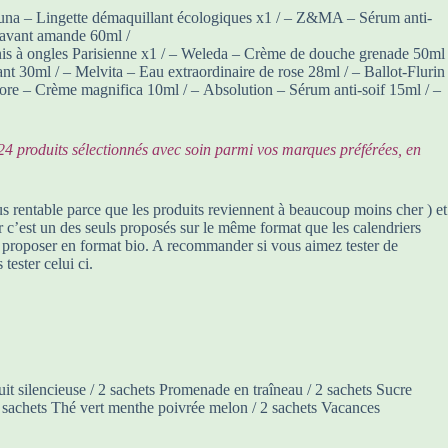
zuna – Lingette démaquillant écologiques x1 / – Z&MA – Sérum anti-
 lavant amande 60ml /
rnis à ongles Parisienne x1 / – Weleda – Crème de douche grenade 50ml
nt 30ml / – Melvita – Eau extraordinaire de rose 28ml / – Ballot-Flurin
re – Crème magnifica 10ml / – Absolution – Sérum anti-soif 15ml / –
4 produits sélectionnés avec soin parmi vos marques préférées, en
lus rentable parce que les produits reviennent à beaucoup moins cher ) et
ar c’est un des seuls proposés sur le même format que les calendriers
n proposer en format bio. A recommander si vous aimez tester de
ester celui ci.
it silencieuse / 2 sachets Promenade en traîneau / 2 sachets Sucre
/ 2 sachets Thé vert menthe poivrée melon / 2 sachets Vacances