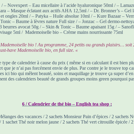
 / – Novexpert – Eau micellaire à l’acide hyaluronique 50ml / – Lama
ádara – Masque éclatant aux actifs AHA 12,5ml / – Dr. Bronner’s – Gel
 et ongles 20ml / – Patyka – Huile absolue 10ml / – Kure Bazaar – Ve
 Tonic – Baume à lèvres nature Full size / – Jonzac – Gel dermo-nettoya
beurres avocat 50g / – Skin & Tonic – Baume apaisant 15g / – Sanoflo
r visage 5ml / Mademoiselle bio – Crème mains nourrissante 75ml
Mademoiselle bio ! Au programme, 24 petits ou grands plaisirs… soit 2
ust-have Mademoiselle bio, en full size. «
ce type de calendrier à cause du prix ( même si en calculant il est bien p
t que je n’ai pas forcément envie de plus. Par contre je le trouve top c
 ici bio qui mêlent beauté, soins et maquillage je trouve ça super d’e
ent des calendriers beauté de grands groupes moins green pourquoi pas t
6 / Calendrier de thé bio –
English tea shop
:
Mélanges des vacances / 2 sachets Monsieur Pain d’épices / 2 sachets Nu
é / 1 sachet Thé noir melon jaune / 2 sachets Thé vert citrouille épicée 