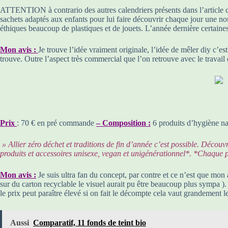
ATTENTION à contrario des autres calendriers présents dans l’article cel
sachets adaptés aux enfants pour lui faire découvrir chaque jour une n
éthiques beaucoup de plastiques et de jouets. L’année dernière certaines 
Mon avis :
Je trouve l’idée vraiment originale, l’idée de mêler diy c’est
trouve. Outre l’aspect très commercial que l’on retrouve avec le travail
Prix
: 70 € en pré commande
– Composition :
6 produits d’hygiène nat
» Allier zéro déchet et traditions de fin d’année c’est possible. Décou
produits et accessoires unisexe, vegan et unigénérationnel*. *Chaque pr
Mon avis :
Je suis ultra fan du concept, par contre et ce n’est que mon 
sur du carton recyclable le visuel aurait pu être beaucoup plus sympa ). H
le prix peut paraître élevé si on fait le décompte cela vaut grandement l
Aussi
Comparatif, 11 fonds de teint bio