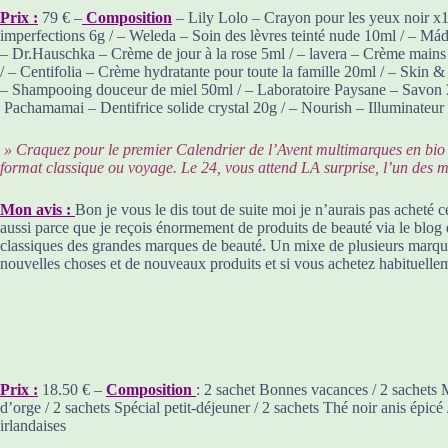
Prix :
79 € –
Composition
– Lily Lolo – Crayon pour les yeux noir x1
imperfections 6g / – Weleda – Soin des lèvres teinté nude 10ml / – M
– Dr.Hauschka – Crème de jour à la rose 5ml / – lavera – Crème mains
/ – Centifolia – Crème hydratante pour toute la famille 20ml / – Skin &
– Shampooing douceur de miel 50ml / – Laboratoire Paysane – Savon 3 
Pachamamai – Dentifrice solide crystal 20g / – Nourish – Illuminateu
» Craquez pour le premier Calendrier de l’Avent multimarques en bio 
format classique ou voyage. Le 24, vous attend LA surprise, l’un des m
Mon avis :
Bon je vous le dis tout de suite moi je n’aurais pas acheté 
aussi parce que je reçois énormement de produits de beauté via le blog e
classiques des grandes marques de beauté. Un mixe de plusieurs marques
nouvelles choses et de nouveaux produits et si vous achetez habituellem
Prix :
18.50 € –
Composition
: 2 sachet Bonnes vacances / 2 sachets 
d’orge / 2 sachets Spécial petit-déjeuner / 2 sachets Thé noir anis épic
irlandaises