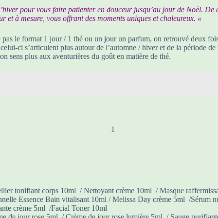
d’hiver pour vous faire patienter en douceur jusqu’au jour de Noël. De
u fur et à mesure, vous offrant des moments uniques et chaleureux. «
se pas le format 1 jour / 1 thé ou un jour un parfum, on retrouvé deux fo
celui-ci s’articulent plus autour de l’automne / hiver et de la période
mon sens plus aux aventurières du goût en matière de thé.
llier tonifiant corps 10ml / Nettoyant crème 10ml / Masque raffermis
onnelle Essence Bain vitalisant 10ml / Melissa Day crème 5ml /Sérum nu
sante crème 5ml /Facial Toner 10ml
e de jour rose 5ml / Crème de jour rose lumière 5ml / Sauge purifiant