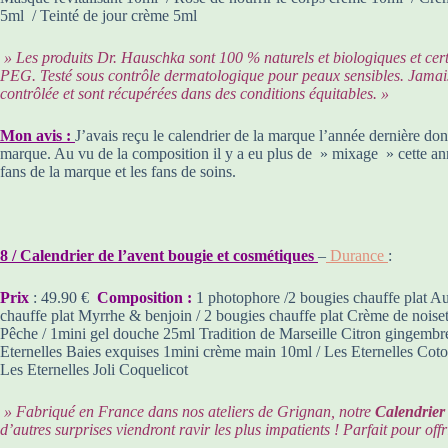
5ml / Teinté de jour crème 5ml
» Les produits Dr. Hauschka sont 100 % naturels et biologiques et cer
PEG. Testé sous contrôle dermatologique pour peaux sensibles. Jamais 
contrôlée et sont récupérées dans des conditions équitables. »
Mon avis :
J’avais reçu le calendrier de la marque l’année dernière donc
marque. Au vu de la composition il y a eu plus de » mixage » cette année
fans de la marque et les fans de soins.
8 / Calendrier de l’avent bougie et cosmétiques
–
Durance
:
Prix
: 49.90 €
Composition :
1 photophore /2 bougies chauffe plat Au 
chauffe plat Myrrhe & benjoin / 2 bougies chauffe plat Crème de noise
Pêche / 1mini gel douche 25ml Tradition de Marseille Citron gingemb
Eternelles Baies exquises 1mini crème main 10ml / Les Eternelles Cot
Les Eternelles Joli Coquelicot
» Fabriqué en France dans nos ateliers de Grignan, notre
Calendrier 
d’autres surprises viendront ravir les plus impatients ! Parfait pour o