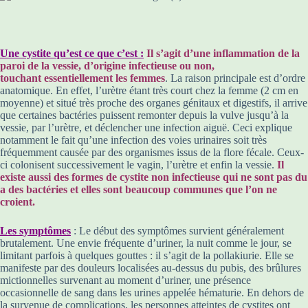
Une cystite qu’est ce que c’est :
Il s’agit d’une inflammation de la
paroi de la vessie, d’origine infectieuse ou non,
touchant essentiellement les femmes
. La raison principale est d’ordre
anatomique. En effet, l’urètre étant très court chez la femme (2 cm en
moyenne) et situé très proche des organes génitaux et digestifs, il arrive
que certaines bactéries puissent remonter depuis la vulve jusqu’à la
vessie, par l’urètre, et déclencher une infection aiguë. Ceci explique
notamment le fait qu’une infection des voies urinaires soit très
fréquemment causée par des organismes issus de la flore fécale. Ceux-
ci colonisent successivement le vagin, l’urètre et enfin la vessie.
Il
existe aussi des formes de cystite non infectieuse qui ne sont pas du
a des bactéries et elles sont beaucoup communes que l’on ne
croient.
Les symptômes
: Le début des symptômes survient généralement
brutalement. Une envie fréquente d’uriner, la nuit comme le jour, se
limitant parfois à quelques gouttes : il s’agit de la pollakiurie. Elle se
manifeste par des douleurs localisées au-dessus du pubis, des brûlures
mictionnelles survenant au moment d’uriner, une présence
occasionnelle de sang dans les urines appelée hématurie. En dehors de
la survenue de complications, les personnes atteintes de cystites ont