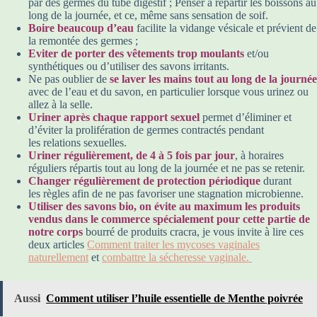
par des germes du tube digestif ; Penser à répartir les boissons au
long de la journée, et ce, même sans sensation de soif.
Boire beaucoup d’eau
facilite la vidange vésicale et prévient de
la remontée des germes ;
Eviter de porter des vêtements trop moulants
et/ou
synthétiques ou d’utiliser des savons irritants.
Ne pas oublier de
se laver les mains tout au long de la journée
avec de l’eau et du savon, en particulier lorsque vous urinez ou
allez à la selle.
Uriner après chaque rapport sexuel
permet d’éliminer et
d’éviter la prolifération de germes contractés pendant
les relations sexuelles.
Uriner régulièrement, de 4 à 5 fois par jour
, à horaires
réguliers répartis tout au long de la journée et ne pas se retenir.
Changer régulièrement de protection périodique
durant
les règles afin de ne pas favoriser une stagnation microbienne.
Utiliser des savons bio, on évite au maximum les produits
vendus dans le commerce spécialement pour cette partie de
notre corps
bourré de produits cracra, je vous invite à lire ces
deux articles
Comment traiter les mycoses vaginales
naturellement
et
combattre la sécheresse vaginale.
Aussi
Comment utiliser l’huile essentielle de Menthe poivrée